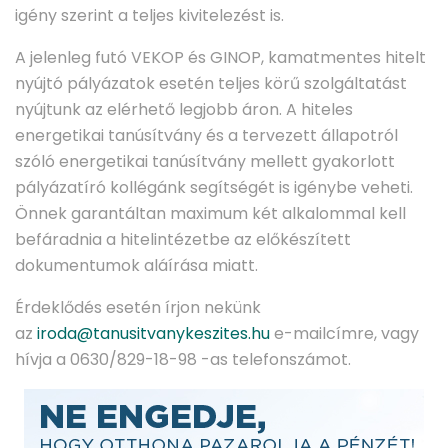
igény szerint a teljes kivitelezést is.
A jelenleg futó VEKOP és GINOP, kamatmentes hitelt
nyújtó pályázatok esetén teljes körű szolgáltatást
nyújtunk az elérhető legjobb áron. A hiteles
energetikai tanúsítvány és a tervezett állapotról
szóló energetikai tanúsítvány mellett gyakorlott
pályázatíró kollégánk segítségét is igénybe veheti.
Önnek garantáltan maximum két alkalommal kell
befáradnia a hitelintézetbe az előkészített
dokumentumok aláírása miatt.
Érdeklődés esetén írjon nekünk
az
iroda@tanusitvanykeszites.hu
e-mailcímre, vagy
hívja a 0630/829-18-98 -as telefonszámot.