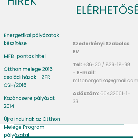
HÍREK
ELÉRHETŐS
Energetikai pályázatok
készítése
Szederkényi Szabolcs
EV
MFB-pontos hitel
Tel:
+36-30 / 829-18-98
Otthon melege 2016
-
E-mail:
családi házak - ZFR-
mftenergetika@gmail.co
CSH/2016
Adószám:
66432661-1-
Kazáncsere pályázat
33
2014
Újra indulnak az Otthon
Melege Program
pályázatai